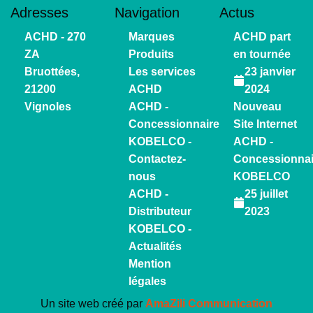
Adresses
Navigation
Actus
ACHD - 270
Marques
ACHD part
ZA
Produits
en tournée
Bruottées,
Les services
23 janvier
21200
ACHD
2024
Vignoles
ACHD -
Nouveau
Concessionnaire
Site Internet
KOBELCO -
ACHD -
Contactez-
Concessionnai
nous
KOBELCO
ACHD -
25 juillet
Distributeur
2023
KOBELCO -
Actualités
Mention
légales
Un site web créé par
AmaZili Communication