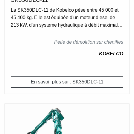
La SK350DLC-11 de Kobelco pèse entre 45 000 et
45 400 kg. Elle est équipée d'un moteur diesel de
213 kW, d'un système hydraulique à débit maximal
de 2 x 294 L/min et d'une capacité de réservoir de
245 L. Elle possède 48 tuiles de chaque côté, une
Pelle de démolition sur chenilles
vitesse de déplacement de 5,6 /3,3 km/h et une force
KOBELCO
de traction de 317 kN.
En savoir plus sur : SK350DLC-11