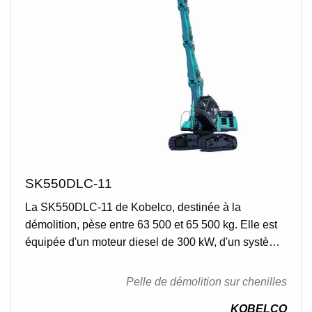
SK550DLC-11
La SK550DLC-11 de Kobelco, destinée à la
démolition, pèse entre 63 500 et 65 500 kg. Elle est
équipée d'un moteur diesel de 300 kW, d'un système
hydraulique à débit maximal de 2 x 370 L/min et
d'une capacité de réservoir de 371 L. Elle possède
Pelle de démolition sur chenilles
50 tuiles de chaque côté, une vitesse de
KOBELCO
déplacement de 5,4 /3,2 km/h et une force de traction