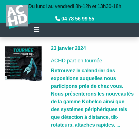
Panneau de gestion des cookies
Du lundi au vendredi 8h-12h et 13h30-18h
04 78 56 99 55
23 janvier 2024
ACHD part en tournée
Retrouvez le calendrier des
expositions auquelles nous
participons près de chez vous.
Nous présenterons les nouveautés
de la gamme Kobelco ainsi que
des systémes périphèriques tels
que détection à distance, tilt-
rotateurs, attaches rapides, ...