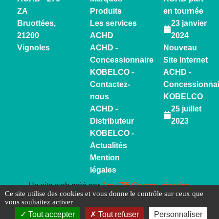
ZA
Produits
en tournée
Bruottées,
Les services
23 janvier
21200
ACHD
2024
Vignoles
ACHD -
Nouveau
Concessionnaire
Site Internet
KOBELCO -
ACHD -
Contactez-
Concessionnai
nous
KOBELCO
ACHD -
25 juillet
Distributeur
2023
KOBELCO -
Actualités
Mention
légales
Un site web créé par
AmaZili Communication
Ce site utilise des cookies et vous donne le contrôle sur ceux que
vous souhaitez activer
© ACHD 2026
Tout accepter
Tout refuser
Personnaliser